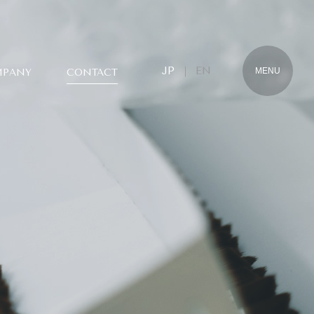
JP
EN
JP
｜
EN
PANY
CONTACT