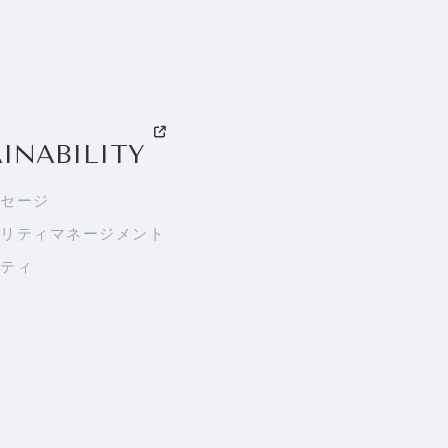
AINABILITY
セージ
リティマネージメント
ティ