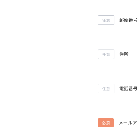
郵便番
任意
住所
任意
電話番
任意
メールア
必須