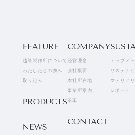
FEATURE
COMPANY
SUST
越智製作所について
経営理念
トップメッ
わたしたちの強み
会社概要
サステナビ
取り組み
本社所在地
マテリアリ
事業所案内
レポート
PRODUCTS
沿革
CONTACT
NEWS