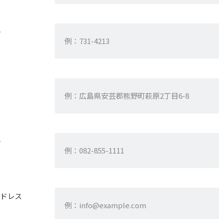
号
号
ドレス